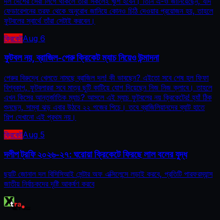
দল দেশের সেরা লিগে থাকলে তাঁরা সকলেই খুশি হবেন। তিনি এ-ও জানিয়েছেন, যদি
ফেডারেশনের তরফ থেকে অনুরোধ জানিয়ে কোনও চিঠি দেওয়ার প্রয়োজন হয়, তাহলে
ফুটবলের স্বার্থে তাঁরা সেটাই করবেন।
ক্রিকেট
Aug 6
ফুটবল নয়, ব্রাজিল-পেরু ক্রিকেট ম্যাচ নিয়েও উন্মাদনা
পেরুর বিরুদ্ধে খেলতে নামছে ব্রাজিল দল! কী ভাবছেন? এইতো সবে শেষ হল ফিফা
বিশ্বকাপ, ফুটবলাররা সবে মাত্র ছুটি কাটিয়ে যোগ দিয়েছেন নিজ নিজ ক্লাবে। তাহলে
এখন কিসের আন্তর্জাতিক ম্যাচ? আসলে এই ম্যাচ ফুটবলের নয় ক্রিকেটের! হ্যাঁ ঠিক
শুনছেন, সাম্বা ঝড় এবার উঠবে ২২ গজের পিচে। তবে ব্রাজিলিয়ানদের ব্যাট হাতে
শিল্প দেখানো এই প্রথম নয়।
ক্রিকেট
Aug 5
দলীপ ট্রফি ২০২৬-২৭: ঘরোয়া ক্রিকেটে ফিরছে লাল বলের যুদ্ধ
ছয়টি জোনাল দল বিসিসিআই সেন্টার অফ এক্সিলেন্সে লড়াই করবে, প্রতিটি পারফরম্যান্স
জাতীয় নির্বাচকদের দৃষ্টি আকর্ষণ করবে