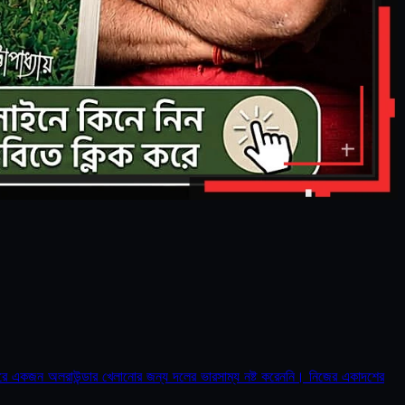
ম্বরে একজন অলরাউন্ডার খেলানোর জন্য দলের ভারসাম্য নষ্ট করেননি। নিজের একাদশের