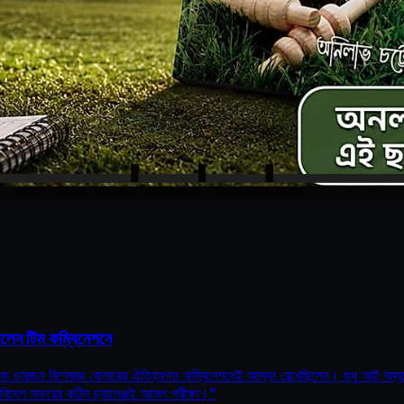
ললেন টিম কম্বিনেশনে
টার এবং চারজন বিশেষজ্ঞ বোলারের ঐতিহ্যগত কম্বিনেশনেই আস্থা রেখেছিলেন। শুধু আট ন
ু বিদেশ সফরের কঠিন চ্যালেঞ্জই আসল পরীক্ষা।"